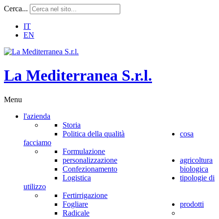
Cerca...
IT
EN
L
a
M
e
d
i
t
e
r
r
a
n
e
a
S
.
r
.
l
.
Menu
l'azienda
Storia
Politica della qualità
cosa
facciamo
Formulazione
personalizzazione
agricoltura
Confezionamento
biologica
Logistica
tipologie di
utilizzo
Fertirrigazione
Fogliare
prodotti
Radicale