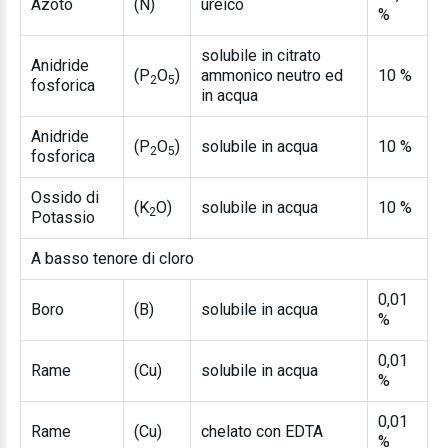
Azoto
(N)
ureico
%
solubile in citrato
Anidride
(P
O
)
ammonico neutro ed
10 %
2
5
fosforica
in acqua
Anidride
(P
O
)
solubile in acqua
10 %
2
5
fosforica
Ossido di
(K
O)
solubile in acqua
10 %
2
Potassio
A basso tenore di cloro
0,01
Boro
(B)
solubile in acqua
%
0,01
Rame
(Cu)
solubile in acqua
%
0,01
Rame
(Cu)
chelato con EDTA
%