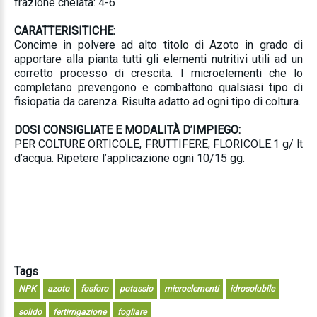
frazione chelata: 4-6
CARATTERISITICHE:
Concime in polvere ad alto titolo di Azoto in grado di
apportare alla pianta tutti gli elementi nutritivi utili ad un
corretto processo di crescita. I microelementi che lo
completano prevengono e combattono qualsiasi tipo di
fisiopatia da carenza. Risulta adatto ad ogni tipo di coltura.
DOSI CONSIGLIATE E MODALITÀ D’IMPIEGO:
PER COLTURE ORTICOLE, FRUTTIFERE, FLORICOLE:1 g/ lt
d’acqua. Ripetere l’applicazione ogni 10/15 gg.
Tags
NPK
azoto
fosforo
potassio
microelementi
idrosolubile
solido
fertirrigazione
fogliare