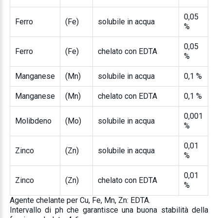
0,05
Ferro
(Fe)
solubile in acqua
%
0,05
Ferro
(Fe)
chelato con EDTA
%
Manganese
(Mn)
solubile in acqua
0,1 %
Manganese
(Mn)
chelato con EDTA
0,1 %
0,001
Molibdeno
(Mo)
solubile in acqua
%
0,01
Zinco
(Zn)
solubile in acqua
%
0,01
Zinco
(Zn)
chelato con EDTA
%
Agente chelante per Cu, Fe, Mn, Zn: EDTA.
Intervallo di ph che garantisce una buona stabilità della