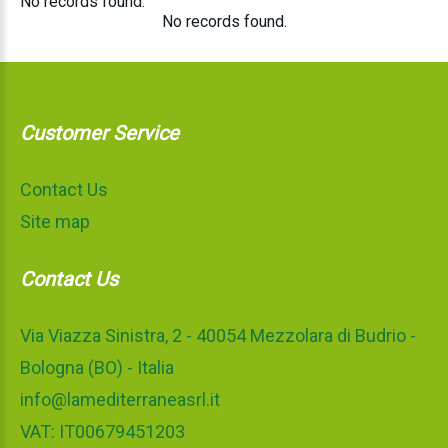
No records found.
No records found.
Customer Service
Contact Us
Site map
Contact Us
Via Viazza Sinistra, 2 - 40054 Mezzolara di Budrio -
Bologna (BO) - Italia
info@lamediterraneasrl.it
VAT: IT00679451203